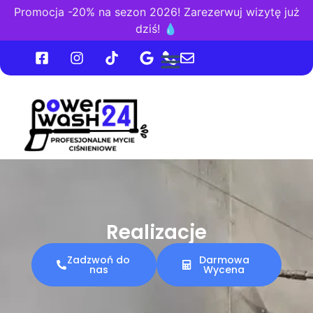
Promocja -20% na sezon 2026! Zarezerwuj wizytę już
dziś! 💧
USŁUGI I CENY
Realizacje
Zadzwoń do
Darmowa
nas
Wycena