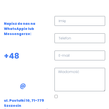
każde pytanie!
Jakiekolwiek wątpliwości?
Imię
Pomożemy!
Napisz do nas na
WhatsAppie lub
Telefon
Messengerze:
Zadzwoń do nas:
E-mail
+48
459 414
055
Wiadomość
Skontaktuj się mailowo:
biuro
@
powerwash24.pl
Siedziba firmy:
Wyrażam zgodę na
ul. Pustułki 10, 71-779
przetwarzanie mojego
Szczecin
adresu e-mail oraz numeru