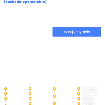
(zachodniopomorskie)
telefonu przez firmę
PowerWash24 w celu
nawiązania ze mną kontaktu
bezpośredniego.
Wyślij zapytanie
Odezwiemy się, aby
potwierdzić cenę i dostępny
termin.
Działamy na terenie Szczecina i okolic.
Maksymalny zasięg naszych usług to 150km
(zachodniopomorskie). Miejscowości, które
obsługujemy, to między innymi:
Szczecin
Skarbimierzyce
Trzebiatów
Stargard
Bezrzecze
Dołuje
Kamień
Goleniów
Mierzyn
Kurów
Pomorski
Pyrzyce
Dobra
Kołbaskowo
Myślibórz
Gryfino